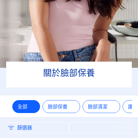
油性肌膚
混合肌膚
熟齡肌
無添加成分
關於臉部保養
礦物油
香料
全部
臉部保養
臉部清潔
護
防曬係數
15
篩選器
分類