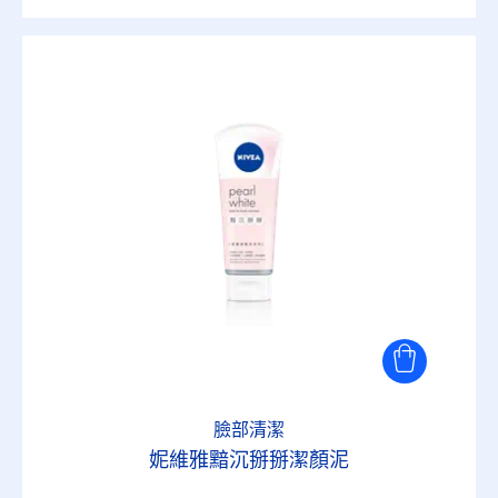
臉部清潔
妮維雅黯沉掰掰潔顏泥