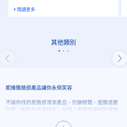
閱讀更多
其他類別
關於身體保養
62 項產品
妮維雅臉部產品讓你永保笑容
不論你找的是臉部清潔產品、抗皺眼霜、面膜或磨
砂膏，都能在這裡找到。每個人都希望臉部肌膚散
發健康光澤，我們擁有眾多臉部保養系列產品，絕
對能滿足你的各種需求。想找更特定的產品嗎？使