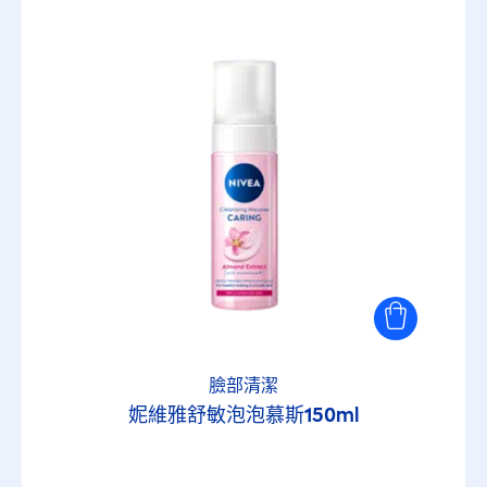
50
選擇的篩選器
臉部清潔
妮維雅舒敏泡泡慕斯150ml