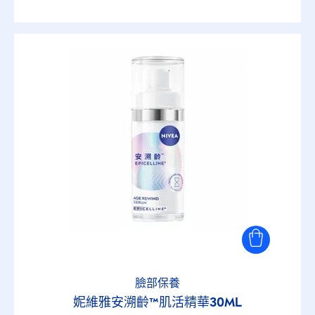
臉部保養
妮維雅安溯齡™肌活精華30ML