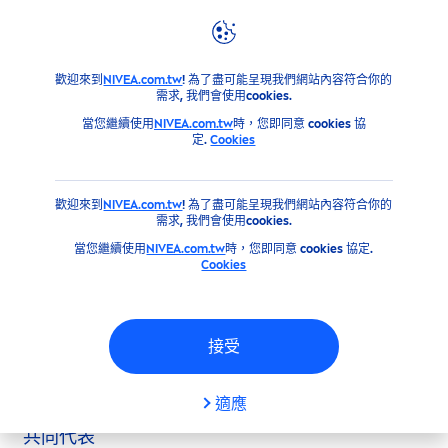
品牌＆企業文化
集團資訊
歡迎來到
NIVEA.com.tw
! 為了盡可能呈現我們網站內容符合你的
需求, 我們會使用cookies.
當您繼續使用
NIVEA.com.tw
時，您即同意 cookies 協
集團資訊
定.
Cookies
歡迎來到
NIVEA.com.tw
! 為了盡可能呈現我們網站內容符合你的
需求, 我們會使用cookies.
集團資訊
當您繼續使用
NIVEA.com.tw
時，您即同意 cookies 協定.
Cookies
NIVEA
(Taiwan) Ltd.
10F, No. 51, Sec. 3, Mingsheng E Rd., Zhongshan
Dist., Taipei City 104, Taiwan
接受
T: +886-2-7733-3365
F: +886-2-7725-9669
E:
CRM.TW@beiersdorf.com
適應
共同代表