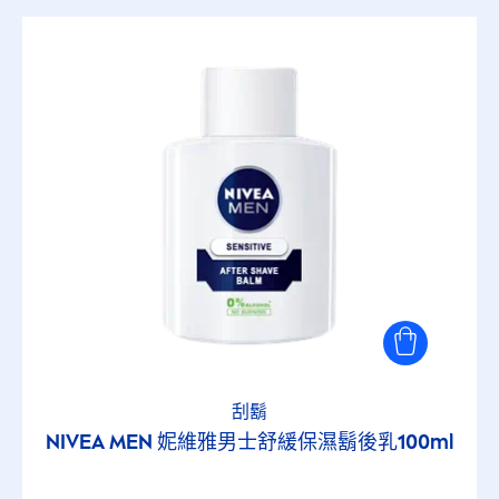
刮鬍
NIVEA
MEN
妮維雅男士舒緩保濕鬍後乳100ml