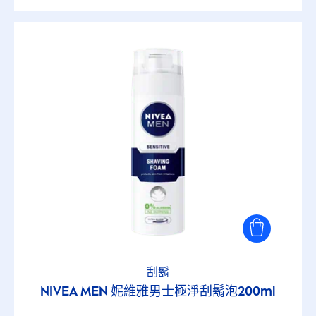
刮鬍
NIVEA
MEN
妮維雅男士極淨刮鬍泡200ml