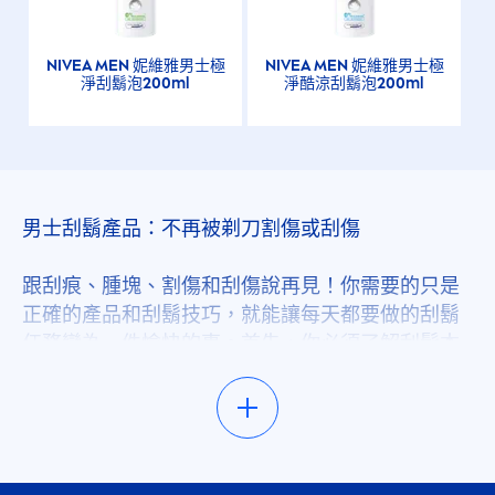
NIVEA
MEN
妮維雅男士極
NIVEA
MEN
妮維雅男士極
淨刮鬍泡200ml
淨酷涼刮鬍泡200ml
男士刮鬍產品：不再被剃刀割傷或刮傷
跟刮痕、腫塊、割傷和刮傷說再見！你需要的只是
正確的產品和刮鬍技巧，就能讓每天都要做的刮鬍
任務變為一件愉快的事。首先，你必須了解刮鬍本
身並不是刮鬍工作的第一個步驟。一開始，你必須
先針對肌膚著手，才能把刮鬍對肌膚產生的摩擦化
作最小。首先，使用熱毛巾暖化刮鬍部位，或是在
沖澡之後才開始刮鬍。接著，使用大量的刮鬍凝
膠、刮鬍膏或泡沫，依你的需求而定，需要時不要