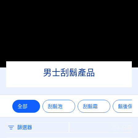
男士刮鬍產品
全部
刮鬍泡
刮鬍霜
鬍後保
篩選器
分類