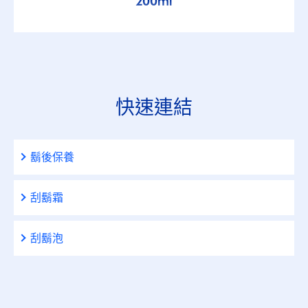
200ml
快速連結
鬍後保養
刮鬍霜
刮鬍泡