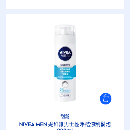
刮鬍
NIVEA
MEN
妮維雅男士極淨酷涼刮鬍泡