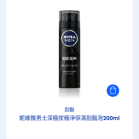
刮鬍
妮維雅男士深極炭極淨保濕刮鬍泡200ml