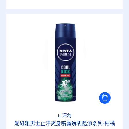
止汗劑
妮維雅男士止汗爽身噴霧瞬間酷涼系列-柑橘