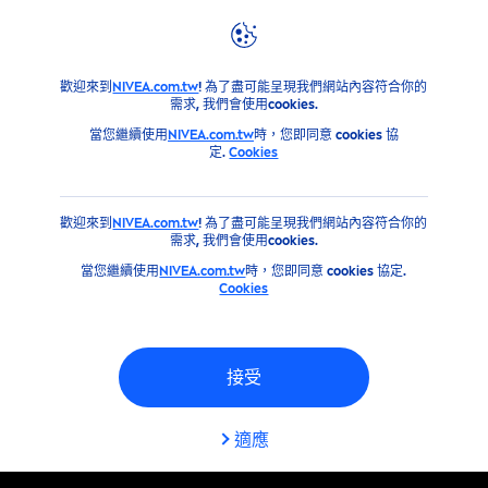
篩選器
產品
男士產品
男士體香劑
歡迎來到
NIVEA.com.tw
! 為了盡可能呈現我們網站內容符合你的
肌膚類型
需求, 我們會使用cookies.
當您繼續使用
NIVEA.com.tw
時，您即同意 cookies 協
定.
Cookies
一般肌膚
歡迎來到
NIVEA.com.tw
! 為了盡可能呈現我們網站內容符合你的
所有膚質
需求, 我們會使用cookies.
當您繼續使用
NIVEA.com.tw
時，您即同意 cookies 協定.
Cookies
無添加成分
乙醇
接受
著色劑
適應