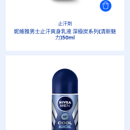
止汗劑
妮維雅男士止汗爽身乳液 深極炭系列(清新魅
力)50ml