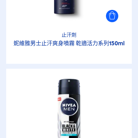
止汗劑
妮維雅男士止汗爽身噴霧 乾適活力系列150ml