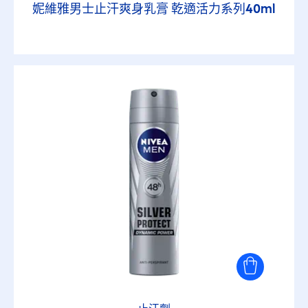
妮維雅男士止汗爽身乳膏 乾適活力系列40ml