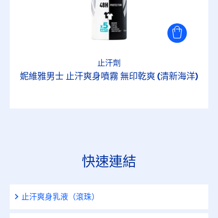
止汗劑
妮維雅男士 止汗爽身噴霧 無印乾爽 (清新海洋)
快速連結
止汗爽身乳液（滾珠）