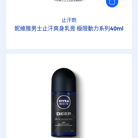
止汗劑
妮維雅男士止汗爽身乳膏 極限動力系列40ml