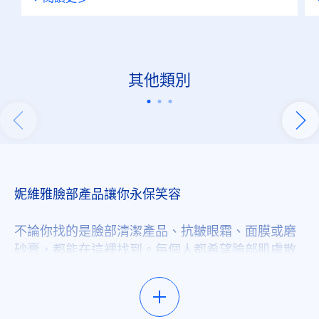
其他類別
關於身體保養
62 項產品
妮維雅臉部產品讓你永保笑容
不論你找的是臉部清潔產品、抗皺眼霜、面膜或磨
砂膏，都能在這裡找到。每個人都希望臉部肌膚散
發健康光澤，我們擁有眾多臉部保養系列產品，絕
對能滿足你的各種需求。想找更特定的產品嗎？使
用我們的篩選器來縮小搜尋範圍，就可以找到符合