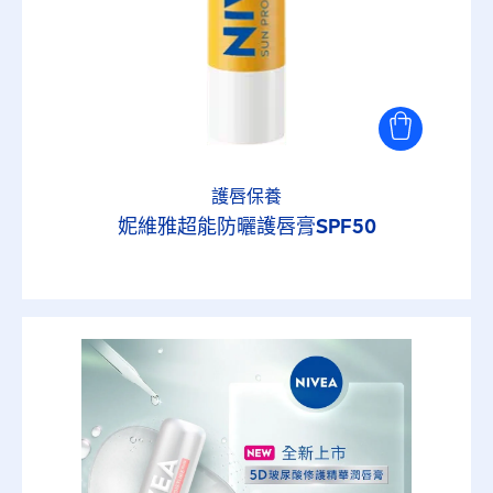
護唇保養
妮維雅超能防曬護唇膏SPF50