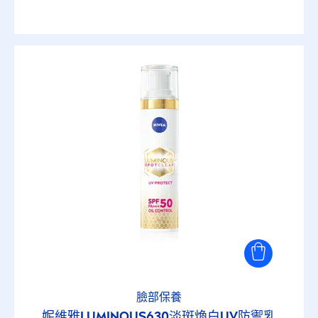
臉部保養
妮維雅
LUMINOUS
630淡斑煥白UV防禦乳