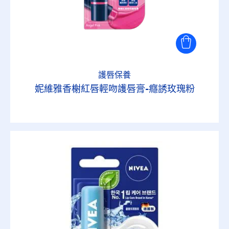
護唇保養
妮維雅香榭紅唇輕吻護唇膏-癮誘玫瑰粉