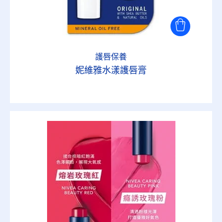
護唇保養
妮維雅水漾護唇膏