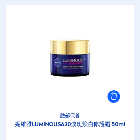
臉部保養
妮維雅
LUMINOUS
630淡斑煥白修護霜 50ml