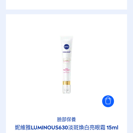
臉部保養
妮維雅
LUMINOUS
630淡斑煥白亮眼霜 15ml