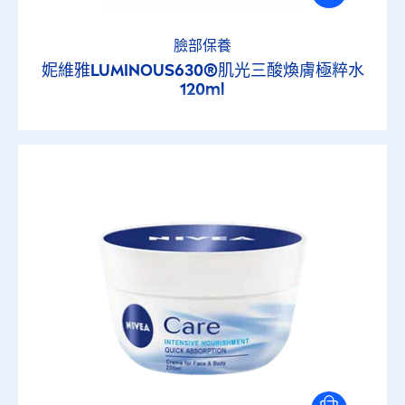
臉部保養
妮維雅
LUMINOUS
630®肌光三酸煥膚極粹水
120ml