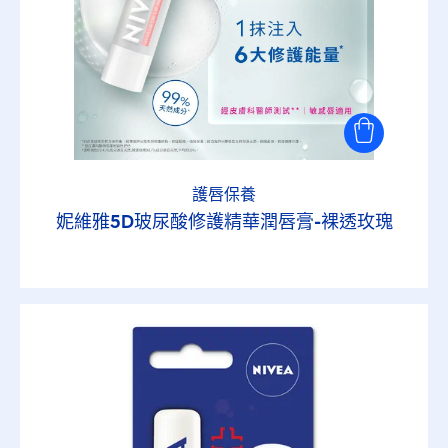
護唇保養
妮維雅5D玻尿酸修護精華潤唇膏-裸透玫瑰