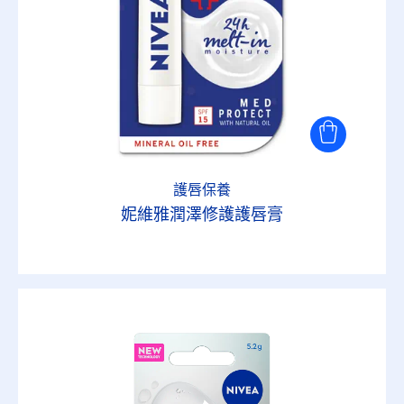
護唇保養
妮維雅潤澤修護護唇膏