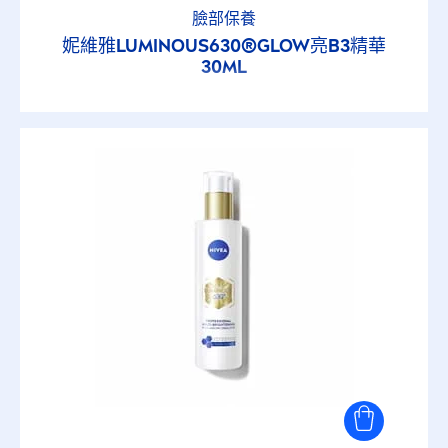
臉部保養
妮維雅
LUMINOUS
630®GLOW亮B3精華
30ML