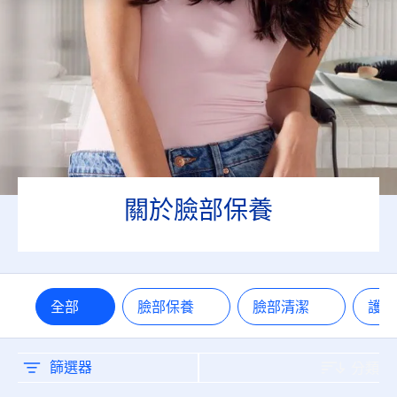
油性肌膚
混合肌膚
熟齡肌
無添加成分
關於臉部保養
礦物油
香料
全部
臉部保養
臉部清潔
護
防曬係數
15
篩選器
分類