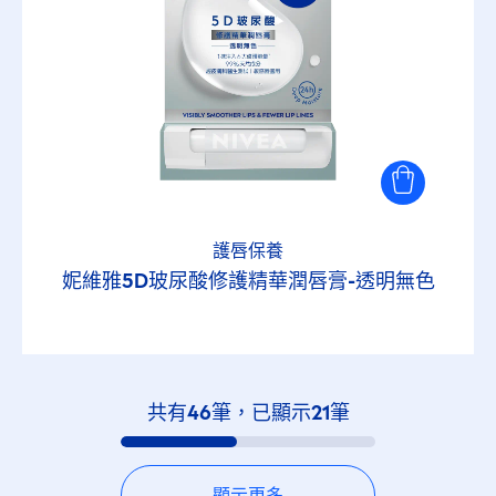
護唇保養
妮維雅5D玻尿酸修護精華潤唇膏-透明無色
共有
46
筆，已顯示
21
筆
顯示更多