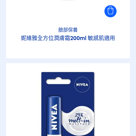
臉部保養
妮維雅全方位潤膚霜200ml 敏感肌適用