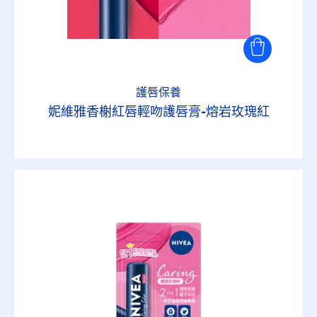
護唇保養
妮維雅香榭紅唇輕吻護唇膏-熔岩玫瑰紅