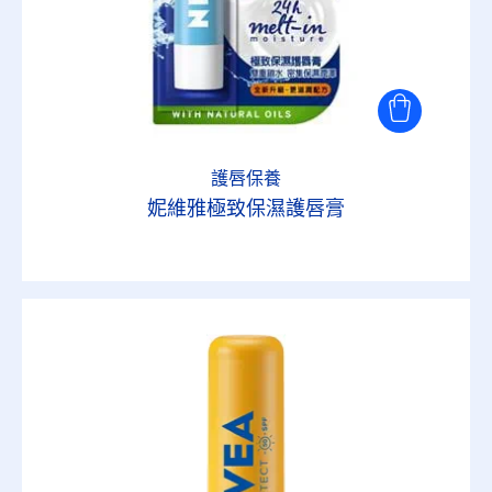
護唇保養
妮維雅極致保濕護唇膏