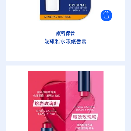
護唇保養
妮維雅水漾護唇膏