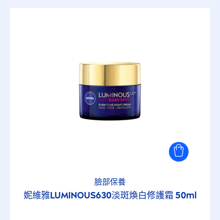
臉部保養
妮維雅
LUMINOUS
630淡斑煥白修護霜 50ml