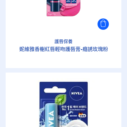
護唇保養
妮維雅香榭紅唇輕吻護唇膏-癮誘玫瑰粉