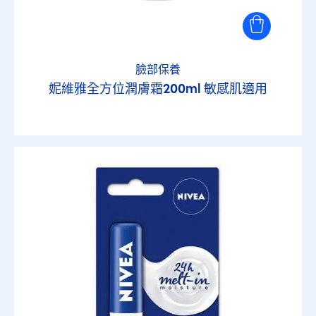
臉部保養
妮維雅全方位潤膚霜200ml 敏感肌適用