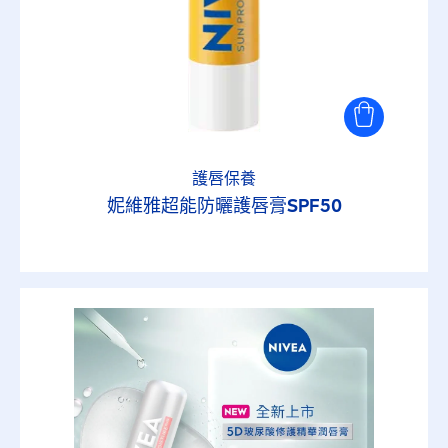
護唇保養
妮維雅超能防曬護唇膏SPF50