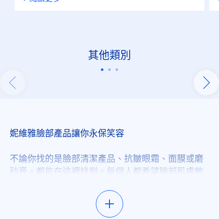
其他類別
關於身體保養
62 項產品
妮維雅臉部產品讓你永保笑容
不論你找的是臉部清潔產品、抗皺眼霜、面膜或磨
砂膏，都能在這裡找到。每個人都希望臉部肌膚散
發健康光澤，我們擁有眾多臉部保養系列產品，絕
對能滿足你的各種需求。想找更特定的產品嗎？使
用我們的篩選器來縮小搜尋範圍，就可以找到符合