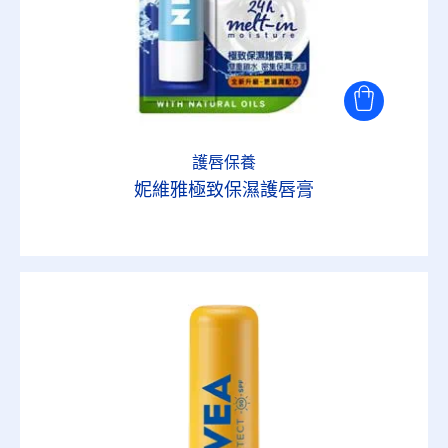
護唇保養
妮維雅極致保濕護唇膏