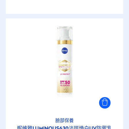
臉部保養
妮維雅
LUMINOUS
630淡斑煥白UV防禦乳