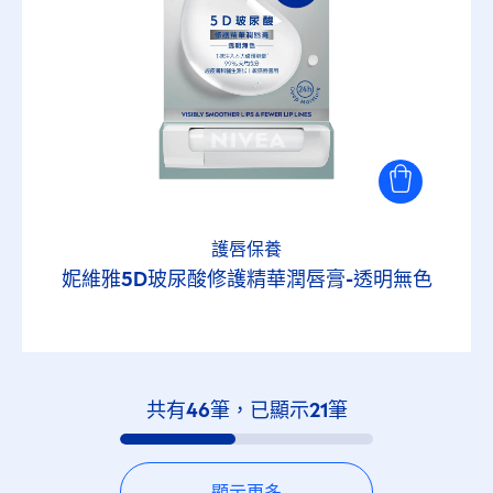
護唇保養
妮維雅5D玻尿酸修護精華潤唇膏-透明無色
共有
46
筆，已顯示
21
筆
顯示更多