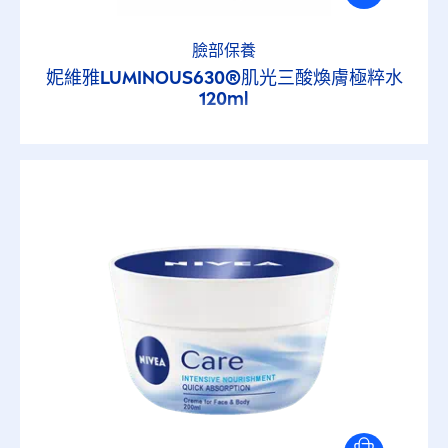
臉部保養
妮維雅
LUMINOUS
630®肌光三酸煥膚極粹水
120ml