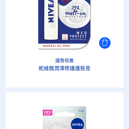
護唇保養
妮維雅潤澤修護護唇膏