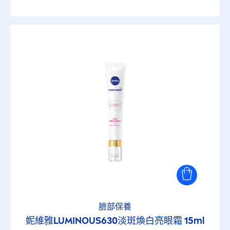
臉部保養
妮維雅
LUMINOUS
630淡斑煥白亮眼霜 15ml