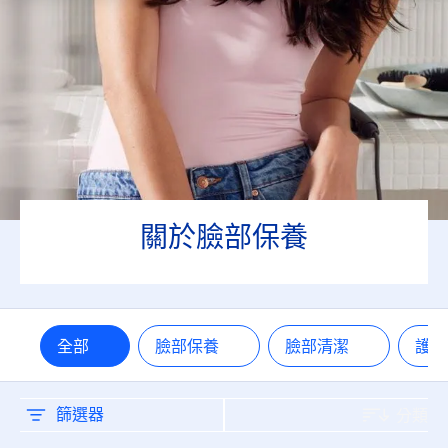
油性肌膚
混合肌膚
熟齡肌
無添加成分
關於臉部保養
礦物油
香料
全部
臉部保養
臉部清潔
護
防曬係數
15
篩選器
分類