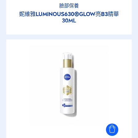
臉部保養
妮維雅
LUMINOUS
630®GLOW亮B3精華
30ML