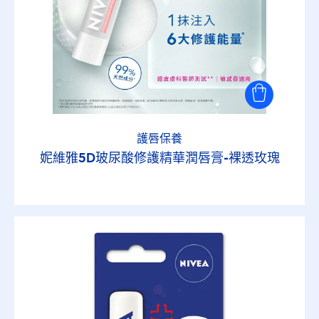
護唇保養
妮維雅5D玻尿酸修護精華潤唇膏-裸透玫瑰