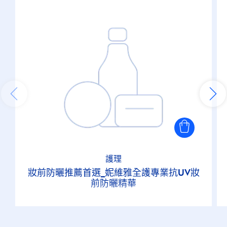
護理
妝前防曬推薦首選_妮維雅全護專業抗UV妝
前防曬精華