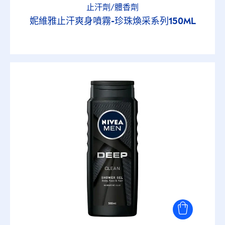
止汗劑/體香劑
妮維雅止汗爽身噴霧-珍珠煥采系列150ML
二合一
保濕
保濕
保養
修復
光敏感防護
光滑