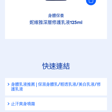
止汗護理
深層呵護
身體保養
妮維雅深層修護乳液125ml
清潔
溫和
滋潤
快速連結
無Paraben防腐劑
身體乳液推薦 | 保濕身體乳/輕透乳液/美白乳液/修
無汗漬
護乳液
無油
止汗爽身噴霧