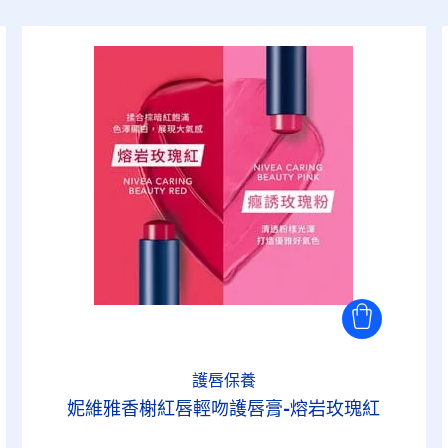
護唇保養
妮維雅香榭紅唇輕吻護唇膏-熔岩玫瑰紅