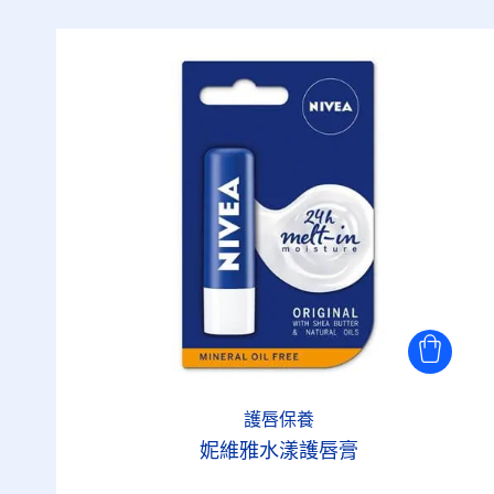
護唇保養
妮維雅水漾護唇膏