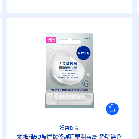
護唇保養
妮維雅5D玻尿酸修護精華潤唇膏-透明無色