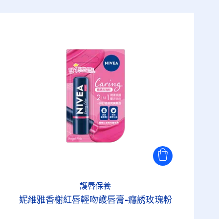
護唇保養
妮維雅香榭紅唇輕吻護唇膏-癮誘玫瑰粉