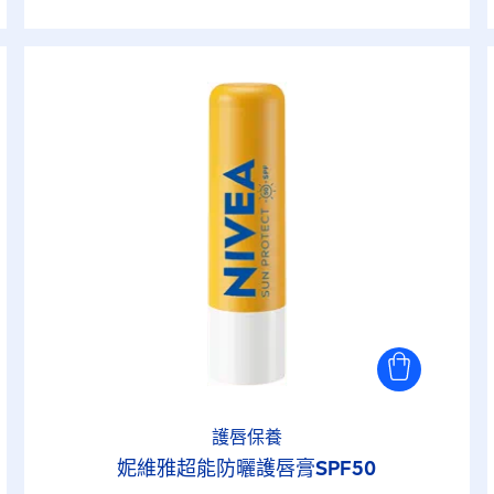
護唇保養
妮維雅超能防曬護唇膏SPF50