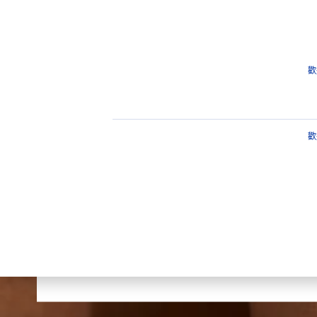
產品介紹
保養建議
重點
產品
臉部
護唇保養
潤唇膏
歡
歡
潤唇膏