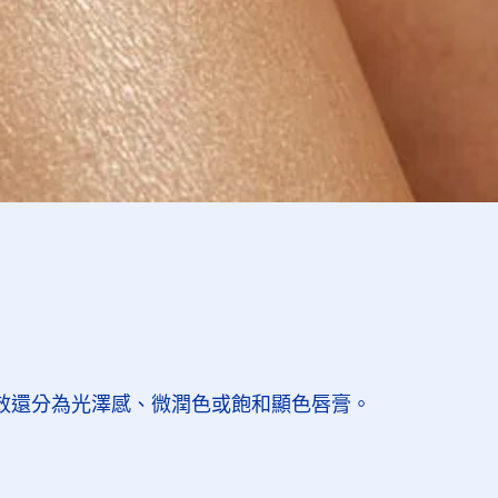
效還分為光澤感、微潤色或飽和顯色唇膏。