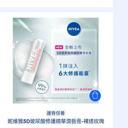
護唇保養
妮維雅5D玻尿酸修護精華潤唇膏-裸透玫瑰