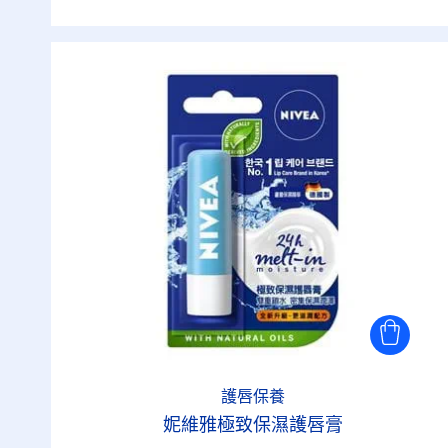
護唇保養
妮維雅極致保濕護唇膏