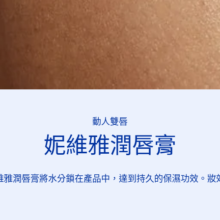
動人雙唇
妮維雅潤唇膏
維雅潤唇膏將水分鎖在產品中，達到持久的保濕功效。妝