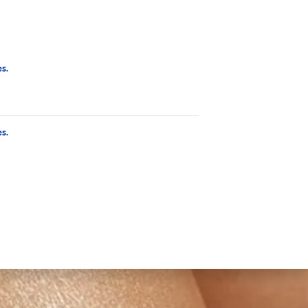
最上層
s.
s.