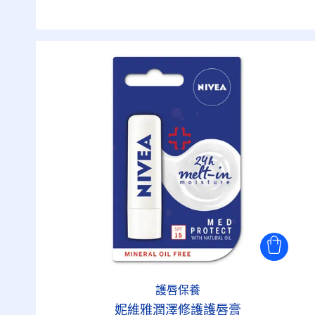
護唇保養
妮維雅潤澤修護護唇膏