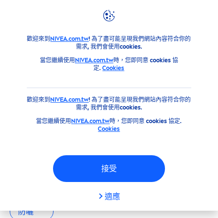
篩選器
產品
歡迎來到
NIVEA.com.tw
! 為了盡可能呈現我們網站內容符合你的
主要類別
需求, 我們會使用cookies.
當您繼續使用
NIVEA.com.tw
時，您即同意 cookies 協
定.
Cookies
男士
歡迎來到
NIVEA.com.tw
! 為了盡可能呈現我們網站內容符合你的
臉部
需求, 我們會使用cookies.
當您繼續使用
NIVEA.com.tw
時，您即同意 cookies 協定.
Cookies
身體
我們的產品
防曬
接受
產品類型
全部
男士
臉部
身體
適應
防曬