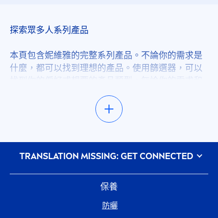
二合一
探索眾多人系列產品
保濕
本頁包含妮維雅的完整系列產品。不論你的需求是
什麼，都可以找到理想的產品。使用篩選器，可以
找到你的偏好或想要的產品類型。無論你的需求和
保濕
喜好是什麼，我們的建議區提供了各項產品使用方
法和保養技巧，讓你獲得保養靈感。探索我們的獨
保養
家新產品，隨時來看看最新消息！我們會不斷增加
各種新推出和升級的產品。
修復
᠎TRANSLATION MISSING: GET CONNECTED
從眾多妮維雅系列產品找到保養靈感
光敏感防護
不論你是誰、身在何處，偏好和需求是什麼，我們
的絕佳產品能讓你擁有美麗健康的身體，並隨時看
保養
起來都處於最佳狀態。不確定要找什麼嗎？設定此
光滑
防曬
頁面上方的篩選器，縮小搜尋範圍就能找到夢幻產