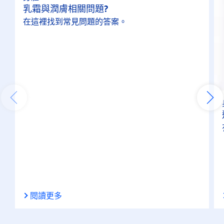
乳霜與潤膚相關問題?
護手霜
在這裡找到常見問題的答案。
護理
身體保養
特性
100%透明
24小時長效保濕
48小時長效保濕
閱讀更多
不黏膩