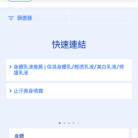
刮鬍
止汗劑
篩選器
分類
止汗劑/體香劑
快速連結
淋浴
身體乳液推薦 | 保濕身體乳/輕透乳液/美白乳液/修
臉部
護乳液
臉部保養
止汗爽身噴霧
臉部清潔
護唇保養
身體