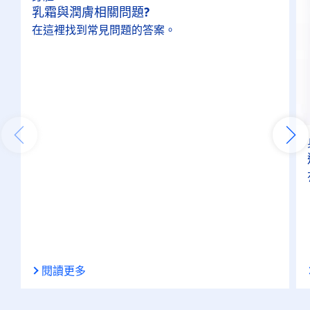
乳霜與潤膚相關問題?
護手霜
在這裡找到常見問題的答案。
護理
身體保養
特性
100%透明
24小時長效保濕
48小時長效保濕
閱讀更多
不黏膩