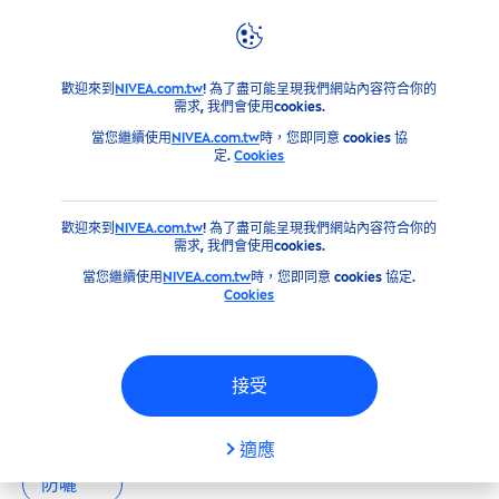
篩選器
產品
歡迎來到
NIVEA.com.tw
! 為了盡可能呈現我們網站內容符合你的
主要類別
需求, 我們會使用cookies.
當您繼續使用
NIVEA.com.tw
時，您即同意 cookies 協
定.
Cookies
男士
歡迎來到
NIVEA.com.tw
! 為了盡可能呈現我們網站內容符合你的
臉部
需求, 我們會使用cookies.
當您繼續使用
NIVEA.com.tw
時，您即同意 cookies 協定.
Cookies
身體
我們的產品
防曬
接受
產品類型
全部
男士
臉部
身體
適應
防曬