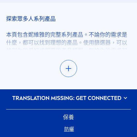
二合一
探索眾多人系列產品
保濕
本頁包含妮維雅的完整系列產品。不論你的需求是
什麼，都可以找到理想的產品。使用篩選器，可以
找到你的偏好或想要的產品類型。無論你的需求和
保濕
喜好是什麼，我們的建議區提供了各項產品使用方
法和保養技巧，讓你獲得保養靈感。探索我們的獨
保養
家新產品，隨時來看看最新消息！我們會不斷增加
各種新推出和升級的產品。
修復
᠎TRANSLATION MISSING: GET CONNECTED
從眾多妮維雅系列產品找到保養靈感
光敏感防護
不論你是誰、身在何處，偏好和需求是什麼，我們
的絕佳產品能讓你擁有美麗健康的身體，並隨時看
保養
起來都處於最佳狀態。不確定要找什麼嗎？設定此
光滑
防曬
頁面上方的篩選器，縮小搜尋範圍就能找到夢幻產