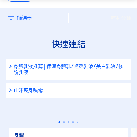
刮鬍
止汗劑
篩選器
分類
止汗劑/體香劑
快速連結
淋浴
身體乳液推薦 | 保濕身體乳/輕透乳液/美白乳液/修
臉部
護乳液
臉部保養
止汗爽身噴霧
臉部清潔
護唇保養
身體