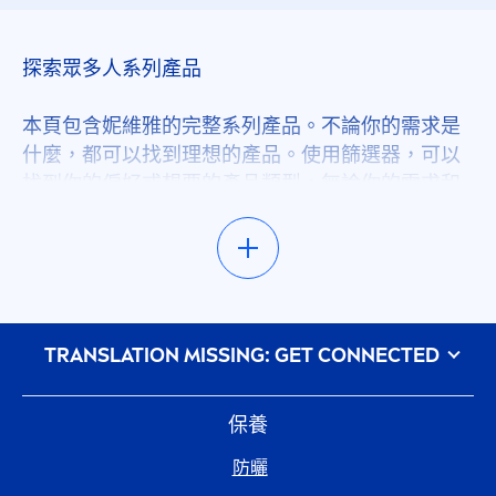
二合一
探索眾多人系列產品
保濕
本頁包含妮維雅的完整系列產品。不論你的需求是
什麼，都可以找到理想的產品。使用篩選器，可以
找到你的偏好或想要的產品類型。無論你的需求和
保濕
喜好是什麼，我們的建議區提供了各項產品使用方
法和保養技巧，讓你獲得保養靈感。探索我們的獨
保養
家新產品，隨時來看看最新消息！我們會不斷增加
各種新推出和升級的產品。
修復
᠎TRANSLATION MISSING: GET CONNECTED
從眾多妮維雅系列產品找到保養靈感
光敏感防護
不論你是誰、身在何處，偏好和需求是什麼，我們
的絕佳產品能讓你擁有美麗健康的身體，並隨時看
保養
起來都處於最佳狀態。不確定要找什麼嗎？設定此
光滑
防曬
頁面上方的篩選器，縮小搜尋範圍就能找到夢幻產