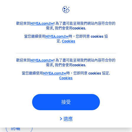
篩選器
產品
歡迎來到
NIVEA.com.tw
! 為了盡可能呈現我們網站內容符合你的
主要類別
需求, 我們會使用cookies.
當您繼續使用
NIVEA.com.tw
時，您即同意 cookies 協
定.
Cookies
男士
歡迎來到
NIVEA.com.tw
! 為了盡可能呈現我們網站內容符合你的
臉部
需求, 我們會使用cookies.
當您繼續使用
NIVEA.com.tw
時，您即同意 cookies 協定.
Cookies
身體
我們的產品
防曬
接受
產品類型
全部
男士
臉部
身體
適應
防曬