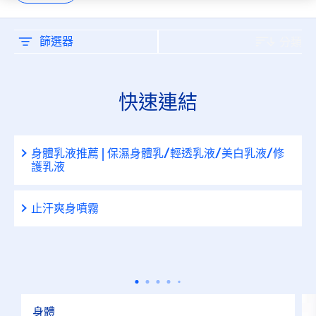
刮鬍
止汗劑
篩選器
分類
止汗劑/體香劑
快速連結
淋浴
身體乳液推薦 | 保濕身體乳/輕透乳液/美白乳液/修
臉部
護乳液
臉部保養
止汗爽身噴霧
臉部清潔
護唇保養
身體