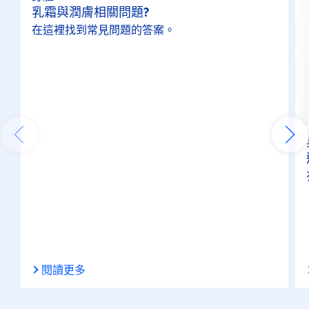
乳霜與潤膚相關問題?
護手霜
在這裡找到常見問題的答案。
護理
身體保養
特性
100%透明
24小時長效保濕
48小時長效保濕
閱讀更多
不黏膩