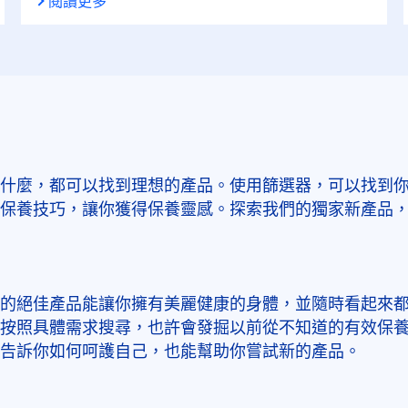
閱讀更多
白\美白
止汗爽身滾珠乳液
抗油光
清新活力
止汗爽身滾珠乳液
抗老
無印乾爽
洗面乳
控油
珍珠煥彩
潔面乳
什麼，都可以找到理想的產品。使用篩選器，可以找到
控油的
保養技巧，讓你獲得保養靈感。探索我們的獨家新產品
痘痘護理
精華液
改善色差
瞬間酷涼
臉部防曬霜
的絕佳產品能讓你擁有美麗健康的身體，並隨時看起來
柔嫩的肌膚感受
按照具體需求搜尋，也許會發掘以前從不知道的有效保
細胞抗老
護唇膏
告訴你如何呵護自己，也能幫助你嘗試新的產品。
止汗護理
美白
身體乳霜