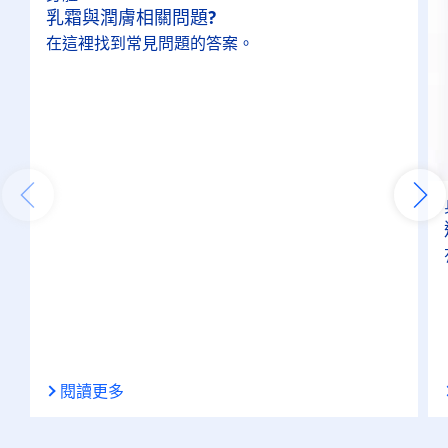
乳霜與潤膚相關問題?
護手霜
在這裡找到常見問題的答案。
護理
身體保養
特性
100%透明
24小時長效保濕
48小時長效保濕
閱讀更多
不黏膩