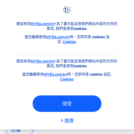
篩選器
產品
歡迎來到
NIVEA.com.tw
! 為了盡可能呈現我們網站內容符合你的
主要類別
需求, 我們會使用cookies.
當您繼續使用
NIVEA.com.tw
時，您即同意 cookies 協
定.
Cookies
男士
歡迎來到
NIVEA.com.tw
! 為了盡可能呈現我們網站內容符合你的
臉部
需求, 我們會使用cookies.
當您繼續使用
NIVEA.com.tw
時，您即同意 cookies 協定.
Cookies
身體
我們的產品
防曬
接受
產品類型
全部
男士
臉部
身體
適應
防曬