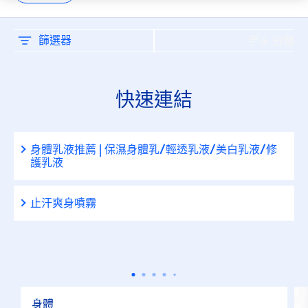
刮鬍
止汗劑
篩選器
分類
止汗劑/體香劑
快速連結
淋浴
身體乳液推薦 | 保濕身體乳/輕透乳液/美白乳液/修
臉部
護乳液
臉部保養
止汗爽身噴霧
臉部清潔
護唇保養
身體