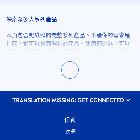
二合一
探索眾多人系列產品
保濕
本頁包含妮維雅的完整系列產品。不論你的需求是
什麼，都可以找到理想的產品。使用篩選器，可以
找到你的偏好或想要的產品類型。無論你的需求和
保濕
喜好是什麼，我們的建議區提供了各項產品使用方
法和保養技巧，讓你獲得保養靈感。探索我們的獨
保養
家新產品，隨時來看看最新消息！我們會不斷增加
各種新推出和升級的產品。
修復
᠎TRANSLATION MISSING: GET CONNECTED
從眾多妮維雅系列產品找到保養靈感
光敏感防護
不論你是誰、身在何處，偏好和需求是什麼，我們
的絕佳產品能讓你擁有美麗健康的身體，並隨時看
保養
起來都處於最佳狀態。不確定要找什麼嗎？設定此
光滑
防曬
頁面上方的篩選器，縮小搜尋範圍就能找到夢幻產