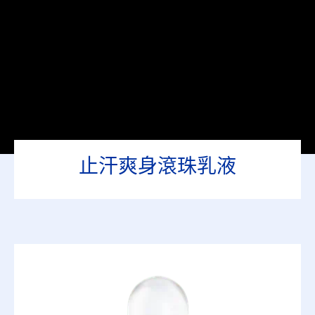
止汗爽身滾珠乳液