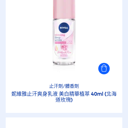
止汗劑/體香劑
妮維雅止汗爽身乳液 美白精華植萃 40ml (北海
道玫瑰)