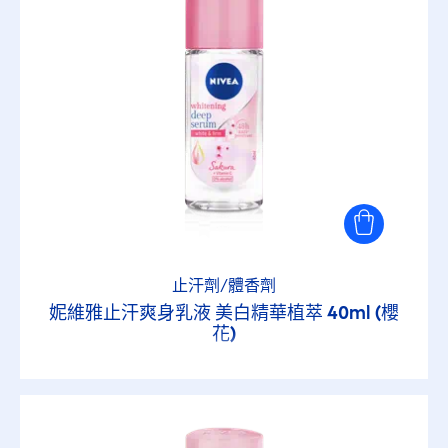
止汗劑/體香劑
妮維雅止汗爽身乳液 美白精華植萃 40ml (櫻
花)