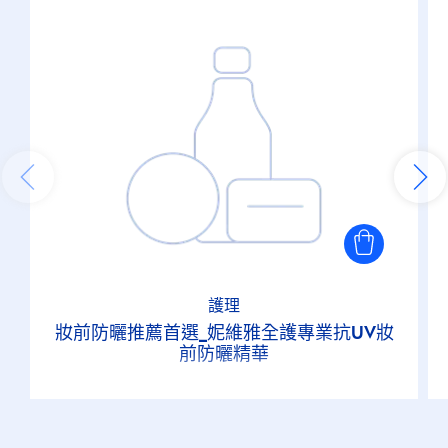
護理
妝前防曬推薦首選_妮維雅全護專業抗UV妝
前防曬精華