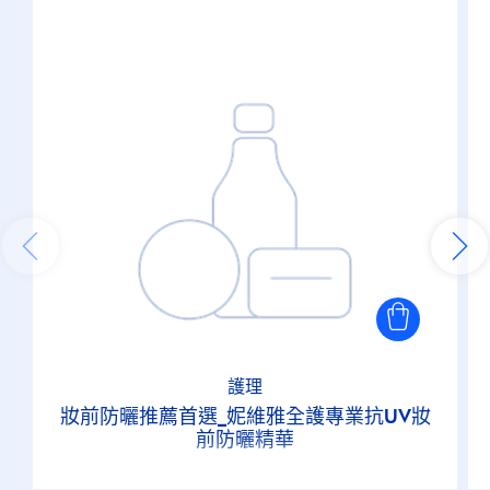
護理
妝前防曬推薦首選_妮維雅全護專業抗UV妝
前防曬精華