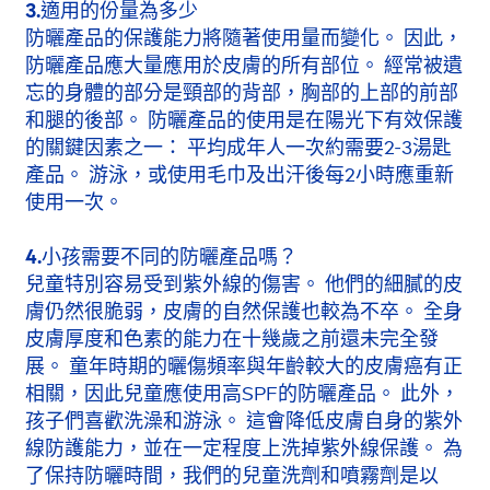
3.適用的份量為多少
防曬產品的保護能力將隨著使用量而變化。 因此，
防曬產品應大量應用於皮膚的所有部位。 經常被遺
忘的身體的部分是頸部的背部，胸部的上部的前部
和腿的後部。 防曬產品的使用是在陽光下有效保護
的關鍵因素之一： 平均成年人一次約需要2-3湯匙
產品。 游泳，或使用毛巾及出汗後每2小時應重新
使用一次。
4.小孩需要不同的防曬產品嗎？
兒童特別容易受到紫外線的傷害。 他們的細膩的皮
膚仍然很脆弱，皮膚的自然保護也較為不卒。 全身
皮膚厚度和色素的能力在十幾歲之前還未完全發
展。 童年時期的曬傷頻率與年齡較大的皮膚癌有正
相關，因此兒童應使用高SPF的防曬產品。 此外，
孩子們喜歡洗澡和游泳。 這會降低皮膚自身的紫外
線防護能力，並在一定程度上洗掉紫外線保護。 為
了保持防曬時間，我們的兒童洗劑和噴霧劑是以