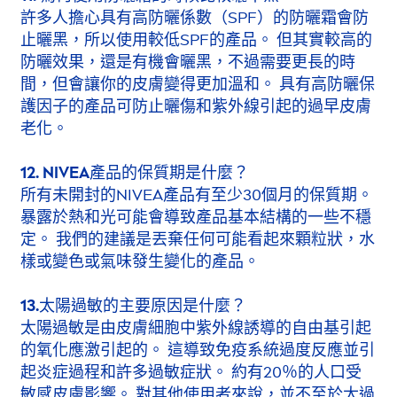
許多人擔心具有高防曬係數（SPF）的防曬霜會防
止曬黑，所以使用較低SPF的產品。 但其實較高的
防曬效果，還是有機會曬黑，不過需要更長的時
間，但會讓你的皮膚變得更加溫和。 具有高防曬保
護因子的產品可防止曬傷和紫外線引起的過早皮膚
老化。
12.
NIVEA
產品的保質期是什麼？
所有未開封的
NIVEA
產品有至少30個月的保質期。
暴露於熱和光可能會導致產品基本結構的一些不穩
定。 我們的建議是丟棄任何可能看起來顆粒狀，水
樣或變色或氣味發生變化的產品。
13.太陽過敏的主要原因是什麼？
太陽過敏是由皮膚細胞中紫外線誘導的自由基引起
的氧化應激引起的。 這導致免疫系統過度反應並引
起炎症過程和許多過敏症狀。 約有20％的人口受
敏感皮膚影響。 對其他使用者來說，並不至於太過