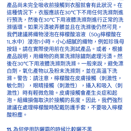
產品尚未完全吸收前接觸到衣服就會有此狀況。在
這種情況下，衣服應該在30℃下不用任何洗滌劑進
行預洗，然後在30℃下用液體洗滌劑進行正常的洗
滌循環。如果污漬被弄髒並且在洗滌後仍然可見，
我們建議將織物浸泡在檸檬酸溶液（50g檸檬酸在
1L水中）浸泡1小時。小心細膩的織物，例如珍珠母
按鈕。請在實際使用前在先測試產品。或者，根據
產品說明，用織物的商業洗滌除鏽劑處理污漬。然
後在30℃下用液體洗滌劑洗滌。一般來說，避免漂
白劑，氧化產物以及粉末洗滌劑，並在高溫下洗
滌。警告：請注意，檸檬酸在皮膚接觸（刺激性，
敏化劑），眼睛接觸（刺激性），攝入和吸入（刺
激性）時有輕微危險。皮膚接觸會產生炎症和起
泡。組織損傷取決於接觸的長度。因此，我們強烈
建議在處理檸檬酸時配戴防護手套，不要吸入檸檬
酸粉塵。
11. 為何使用防曬霜的時候比較曬不黑