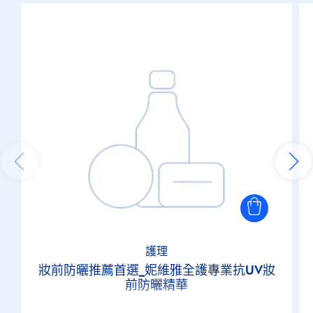
護理
妝前防曬推薦首選_妮維雅全護專業抗UV妝
前防曬精華