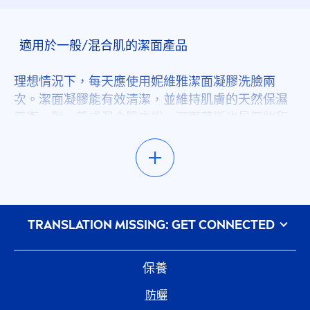
適用於一般/混合肌的潔面產品
理想情況下，每天應使用妮維雅潔面凝膠洗臉兩
次。潔面凝膠能有效清潔，並維持肌膚的天然保濕
平衡。對一般或混合肌來說，潔面幕斯也是卸妝和
清潔的不錯選擇。輕柔的泡沫帶一股清新淡雅的香
氣，易於使用，肌膚洗後也有滋潤感。如果你偏向
混合肌，深層清潔磨砂膏是你每天洗臉的最佳選
擇。臉部磨砂膏能抑制皮脂分泌，同時保持肌膚平
衡狀態。去角質微粒能清潔毛孔，長期使用有助於
᠎TRANSLATION MISSING: GET CONNECTED
淡化斑點，還能有效預防新斑點生成。
乾肌/敏感肌的臉部清潔
保養
防曬
溫和清潔對乾性和敏感肌來說至關重要。你的潔面