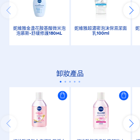
妮維雅金盞花胺基酸微米泡
妮維雅超濃密泡沫保濕潔面
妮
泡慕斯-舒緩修護180ML
乳100ml
卸妝產品