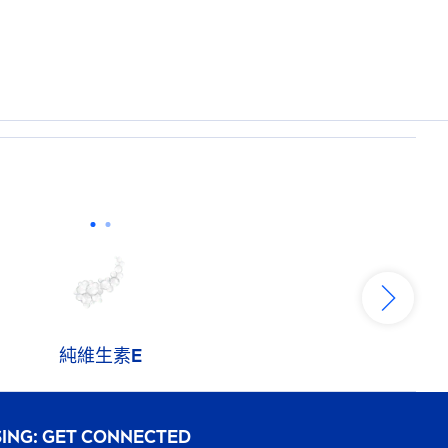
。
純維生素E
SING: GET CONNECTED