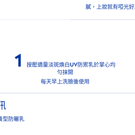
膩，上妝就有啞光好
1
按壓適量淡斑煥白UV防禦乳於掌心均
勻抹開
每天早上洗臉後使用
訊
保養型防曬乳