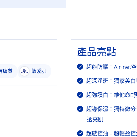
產品亮點
超能防曬：Air-ne
有膚質
敏感肌
超深淨斑：獨家美白
超強護白：維他命E
超導保濕：獨特微分
透亮肌
超感控油：超輕盈控