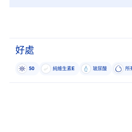
好處
50
純維生素E
玻尿酸
所