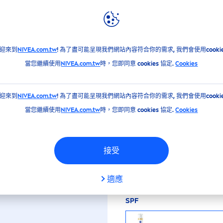
消息
妮維雅全球
UV防禦乳 40ML
迎來到
NIVEA.com.tw
! 為了盡可能呈現我們網站內容符合你的需求, 我們會使用cookie
NOUS
630淡斑煥白UV
當您繼續使用
NIVEA.com.tw
時，您即同意 cookies 協定.
Cookies
迎來到
NIVEA.com.tw
! 為了盡可能呈現我們網站內容符合你的需求, 我們會使用cookie
1瓶三效，防曬x抗斑x妝前
當您繼續使用
NIVEA.com.tw
時，您即同意 cookies 協定.
Cookies
大小
接受
40 ml
適應
SPF