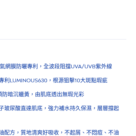
t空氣網膜防曬專利，全波段阻擋UVA/UVB紫外線
專利
LUMINOUS
630，根源狙擊10大斑點瑕疵
預防暗沉蠟黃，由肌底透出無瑕光彩
子玻尿酸直達肌底，強力補水持久保濕，層層撐起
油配方，質地清爽好吸收，不起屑、不悶痘、不油