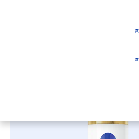
產品介紹
保養建議
重點
產品
臉部
臉部保養
妮維雅
LUMINOUS
630淡斑煥白
歡
妮維雅
LUMI
歡