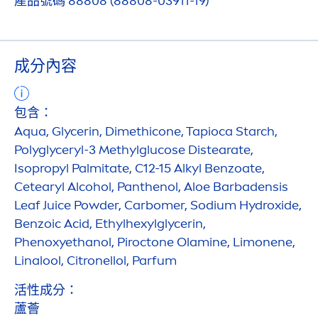
產品號碼 88808 (88808-03911-19)
成分內容
包含：
Aqua
, Glycerin, Dimethicone, Tapioca Starch,
Polyglyceryl-3 Methylglucose Distearate,
Isopropyl Palmitate, C12-15 Alkyl Benzoate,
Cetearyl Alcohol, Panthenol, Aloe Barbadensis
Leaf Juice Powder, Carbomer, Sodium
Hydro
xide,
Benzoic Acid, Ethylhexylglycerin,
Phenoxyethanol, Piroctone Olamine, Limonene,
Linalool, Citronellol, Parfum
活性成分：
蘆薈