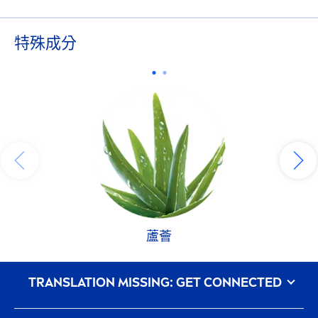
特殊成分
蘆薈
᠎TRANSLATION MISSING: GET CONNECTED