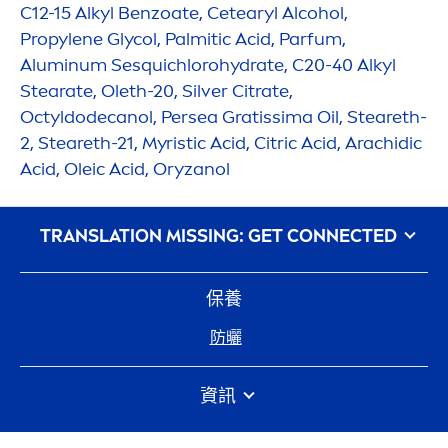
C12-15 Alkyl Benzoate, Cetearyl Alcohol,
Propylene Glycol, Palmitic Acid, Parfum,
Aluminum Sesquichloro
hydra
te, C20-40 Alkyl
Stearate, Oleth-20, Silver Citrate,
Octyldodecanol, Persea Gratissima Oil, Steareth-
2, Steareth-21, Myristic Acid, Citric Acid, Arachidic
Acid, Oleic Acid, Oryzanol
᠎TRANSLATION MISSING: GET CONNECTED
保養
防曬
資訊
常見問題
Beiersdorf
網站地圖