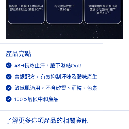
產品亮點
48H長效止汗，腋下濕黏Out!
含銀配方，有效抑制汗味及體味產生
敏感肌適用，不含矽靈、酒精、色素
100%氣候中和產品
了解更多這項產品的相關資訊