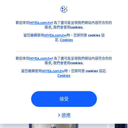
產品
NIVEA
身體保養&手足修護系列
止汗劑/體香劑
止
歡迎來到
NIVEA.com.tw
! 為了盡可能呈現我們網站內容符合你的
需求, 我們會使用cookies.
妮維雅男士止汗爽身乳膏PRO升
當您繼續使用
NIVEA.com.tw
時，您即同意 cookies 協
級版-極限動力[銀炫魅力]
定.
Cookies
歡迎來到
NIVEA.com.tw
! 為了盡可能呈現我們網站內容符合你的
需求, 我們會使用cookies.
當您繼續使用
NIVEA.com.tw
時，您即同意 cookies 協定.
Cookies
接受
適應