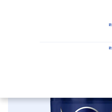
產品介紹
保養建議
重點
產品
男士產品
男士體香劑
止汗爽身噴霧
妮維雅
歡
妮維雅男士
歡