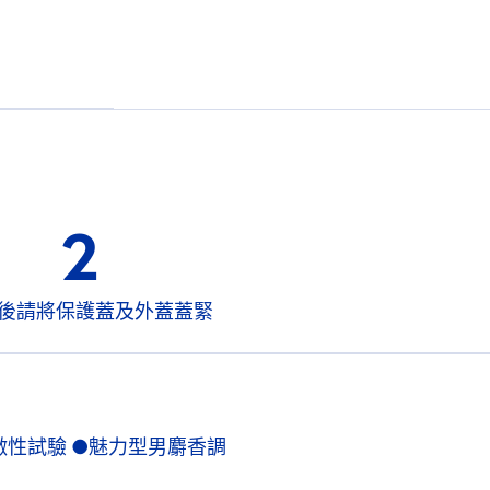
2
後請將保護蓋及外蓋蓋緊
激性試驗 ●魅力型男麝香調