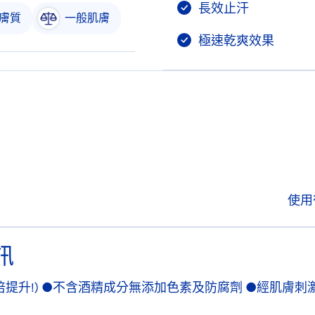
長效止汗
膚質
一般肌膚
極速乾爽效果
使用
訊
提升!) ●不含酒精成分無添加色素及防腐劑 ●經肌膚刺