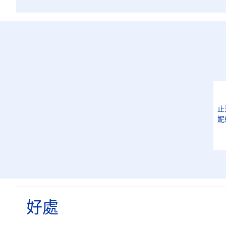
止
妮
好處