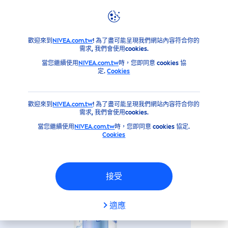
產品
NIVEA
身體保養&手足修護系列
止汗劑/體香劑
止
歡迎來到
NIVEA.com.tw
! 為了盡可能呈現我們網站內容符合你的
需求, 我們會使用cookies.
妮維雅止汗爽身噴霧 香氛淨白系
當您繼續使用
NIVEA.com.tw
時，您即同意 cookies 協
列 (雋藍靜謐)150ML
定.
Cookies
歡迎來到
NIVEA.com.tw
! 為了盡可能呈現我們網站內容符合你的
需求, 我們會使用cookies.
當您繼續使用
NIVEA.com.tw
時，您即同意 cookies 協定.
Cookies
接受
適應