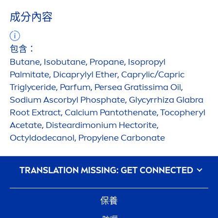
成分內容
包含：
Butane, Isobutane, Propane, Isopropyl
Palmitate, Dicaprylyl Ether, Caprylic/Capric
Triglyceride, Parfum, Persea Gratissima Oil,
Sodium Ascorbyl Phosphate, Glycyrrhiza Glabra
Root Extract, Calcium Pantothenate, Tocopheryl
Acetate, Disteardimonium Hectorite,
Octyldodecanol, Propylene Carbonate
᠎TRANSLATION MISSING: GET CONNECTED
保養