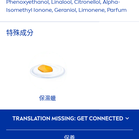
Phenoxyethanol, Linalool, Citronellol, Alpha-
Isomethyl Ionone, Geraniol, Limonene, Parfum
特殊成分
保濕蠟
᠎TRANSLATION MISSING: GET CONNECTED
保養